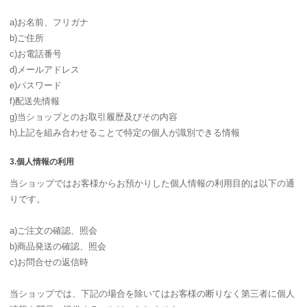
a)お名前、フリガナ
b)ご住所
c)お電話番号
d)メールアドレス
e)パスワード
f)配送先情報
g)当ショップとのお取引履歴及びその内容
h)上記を組み合わせることで特定の個人が識別できる情報
3.個人情報の利用
当ショップではお客様からお預かりした個人情報の利用目的は以下の通
りです。
a)ご注文の確認、照会
b)商品発送の確認、照会
c)お問合せの返信時
当ショップでは、下記の場合を除いてはお客様の断りなく第三者に個人