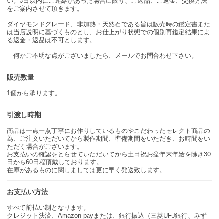
い。3日以内にご連絡があった場合に限り、ご返品、ご返金、交換方法
をご案内させて頂きます。
ダイヤモンドグレード、非加熱・天然石である旨は販売時の鑑定書また
は当店説明に基づくものとし、お仕上がり状態での個別再鑑定結果によ
る返金・返品は不可とします。
何かご不明な点がございましたら、メールでお問合わせ下さい。
販売数量
1個から承ります。
引渡し時期
商品は一点一点丁寧にお作りしているものやこだわったセレクト商品の
為、ご注文いただいてから製作期間、準備期間をいただき、お時間をい
ただく場合がございます。
お支払いの確認をとらせていただいてから土日祝お盆年末年始を除き30
日から60日程頂戴しております。
在庫があるものに関しましては更に早く発送致します。
お支払い方法
すべて前払い制となります。
クレジット決済、Amazon payまたは、銀行振込（三菱UFJ銀行、みず