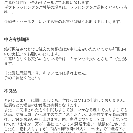
ご連絡はお問い合わせメールにてお願い致します。
ギフトラッピングをご希望の場合は、ラッピングをご選択ください（有
料）。
※勧誘・セールス・いたずら等のお電話は堅くお断り申し上げます。
申込有効期限
銀行振込みなどでご注文のお客様はお申し込みいただいてから4日以内
のお支払いをお願いいたします。
ご連絡もなくお支払いもない場合は、キャンセル扱いとさせていただき
ます。
また受注日翌日より、キャンセルは承れません。
予めご留意ください。
不良品
どのジュエリーに関しましても、付けっぱなしは推奨しておりません。
破損などの場合のお修理は有料となります。
また、ご使用されたものに関しましては、いかなる理由でありましても
返品、交換は致しかねますのでご了承ください。お手数ですが商品到着
後、ご確認お願い申し上げます。尚、商品につきましては、十分気をつ
けておりますが、万が一当社によるミス(発送手違い、破損)がございま
したら、恐れ入りますが、商品到着後3日以内に、当社までご連絡下さ