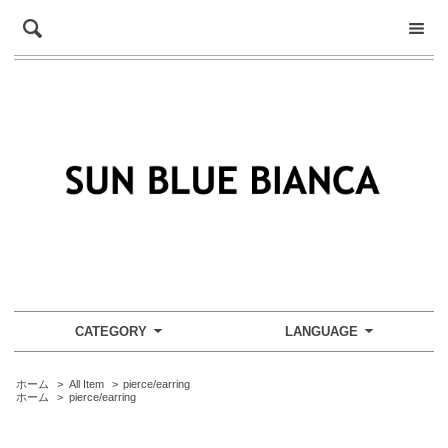
CATEGORY
LANGUAGE
ホーム
>
All Item
>
pierce/earring
ホーム
>
pierce/earring