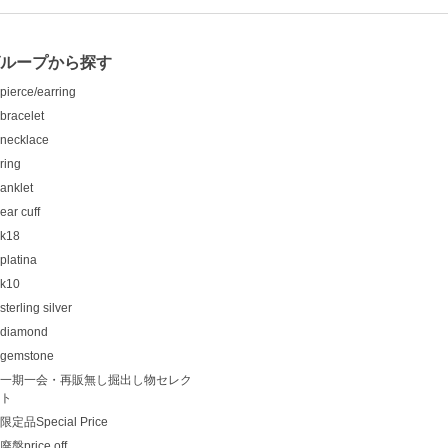
ループから探す
pierce/earring
bracelet
necklace
ring
anklet
ear cuff
k18
platina
k10
sterling silver
diamond
gemstone
一期一会・再販無し掘出し物セレク
ト
限定品Special Price
廃盤price off