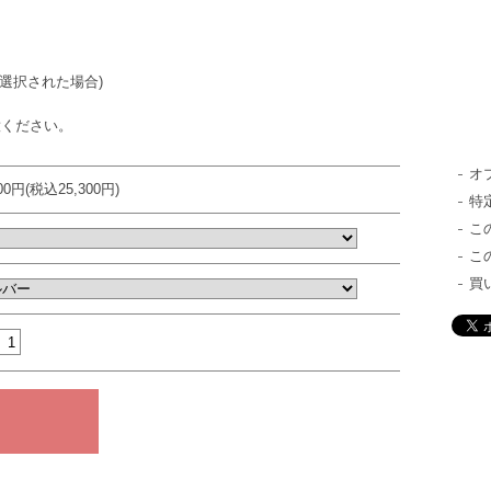
を選択された場合)
意ください。
オ
000円(税込25,300円)
特
こ
こ
買