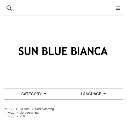
CATEGORY
LANGUAGE
ホーム
>
All Item
>
pierce/earring
ホーム
>
pierce/earring
ホーム
>
k18