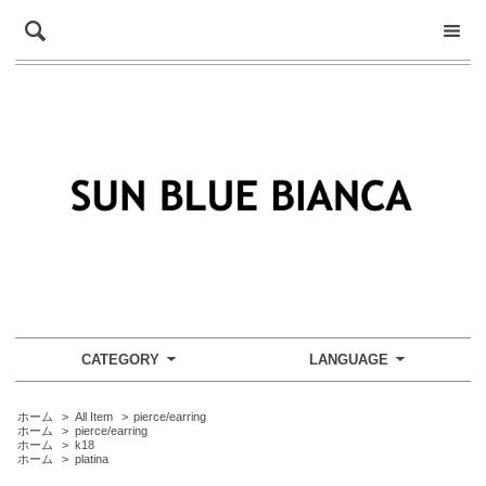
CATEGORY
LANGUAGE
ホーム
>
All Item
>
pierce/earring
ホーム
>
pierce/earring
ホーム
>
k18
ホーム
>
platina