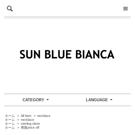
CATEGORY
LANGUAGE
ホーム
>
All Item
>
necklace
ホーム
>
necklace
ホーム
>
sterling silver
ホーム
>
廃盤price off