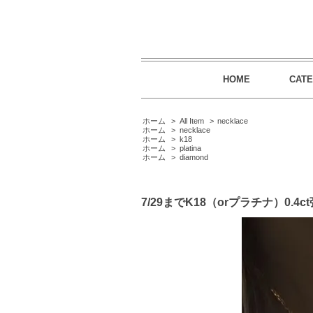
HOME
CAT
ホーム
>
All Item
>
necklace
ホーム
>
necklace
ホーム
>
k18
ホーム
>
platina
ホーム
>
diamond
7/29までK18（orプラチナ）0