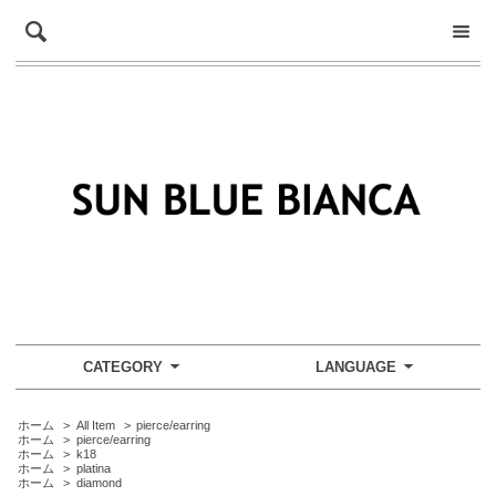
CATEGORY
LANGUAGE
ホーム
>
All Item
>
pierce/earring
ホーム
>
pierce/earring
ホーム
>
k18
ホーム
>
platina
ホーム
>
diamond