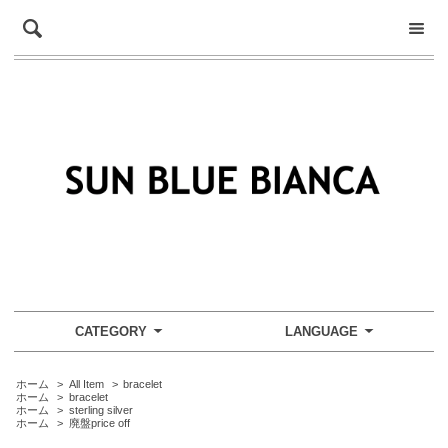
CATEGORY
LANGUAGE
ホーム
>
All Item
>
bracelet
ホーム
>
bracelet
ホーム
>
sterling silver
ホーム
>
廃盤price off